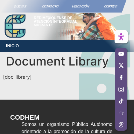
QUEJAS
CONTACTO
UBICACIÓN
CORREO
RED MEXIQUENSE DE
ATENCIÓN INTEGRAL AL
MIGRANTE
INICIO
Document Library
[doc_library]
CODHEM
Somos un organismo Público Autónomo
orientado a la promoción de la cultura de