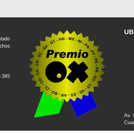
UB
ntado
echos
s 365
Av. 
Cuau